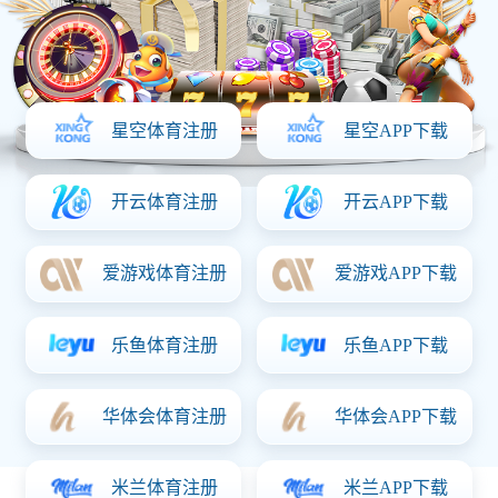
让体育更贴近你
爱游戏最新官网 APP 以用户体验为核心，支持爱游戏最新官
网项目，构建实时互动生态。涵盖热门赛事与数据流，为每
一位体育爱好者提供个性化信息服务。
多平台兼容
社群互动
iOS / Android / Web
关注、评论、参与话题
App Store
Google Play