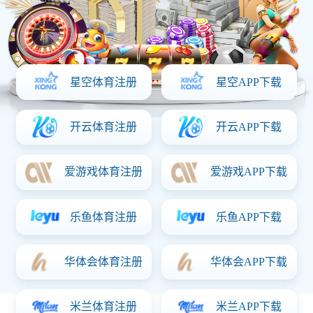
二、账户注册与使用
注册时请提供真实、完整且最新的个人信息。
用户有责任保护好自己的账户信息，若因自身原因造成账户被盗
用，本平台不承担责任。
账户专属注册者本人使用，严禁出借、转让或共享。
三、服务内容
平台主要提供赛事追踪、比分直播、热门资讯、用户讨论等功能，相
关服务会根据爱游戏最新官网平台策略动态调整。
四、用户行为规范
为维护平台秩序，用户不得从事以下行为：
发布违法、暴力、歧视或具有误导性的内容
侵犯他人合法权益（包括知识产权和隐私）