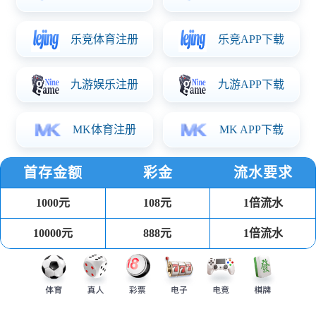
利用系统漏洞干扰平台正常运行
从事未经授权的宣传、引流或推广行为
五、知识产权声明
爱游戏最新官网平台的所有内容（含图像、数据、结构设计、源代码
等）均为平台或其授权方合法所有。用户不得擅自使用、传播或改编
平台资料。
六、免责声明
本平台所提供的数据和信息均为参考用途，不对用户因依赖该等信息
所产生的后果承担法律责任。
七、协议修改